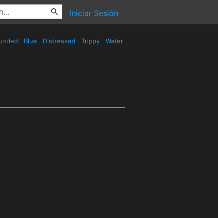
Iniciar Sesión
unded
Blue
Distressed
Trippy
Water