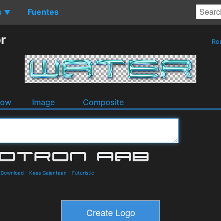
s
Fuentes
▼
r
Ro
dow
Image
Composite
d Download
-
Kees Gajentaan
-
Futuristic