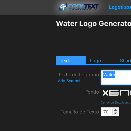
Logotipo
Water Logo Generato
Text
Logo
Sha
Texto de Logotipo
Add Symbol
Fondo
Xenotron Details an
Tamaño de Texto