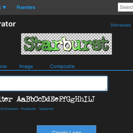
s
Fuentes
▼
rator
Distressed
dow
Image
Composite
and Download
-
PizzaDude
-
Typewriter