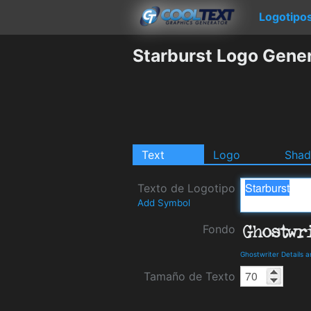
Logotipo
Starburst Logo Gene
Text
Logo
Sha
Texto de Logotipo
Add Symbol
Fondo
Ghostwriter Details 
Tamaño de Texto