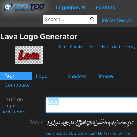
Logotipos
Fuentes
▼
Iniciar Sesión
Lava Logo Generator
Fire
Burning
Red
Distressed
Heavy
Text
Logo
Shadow
Image
Composite
Texto de
Logotipo
Add Symbol
Fondo
Anarchistic Details and Download
-
Mr. Fisk
-
Handwriting