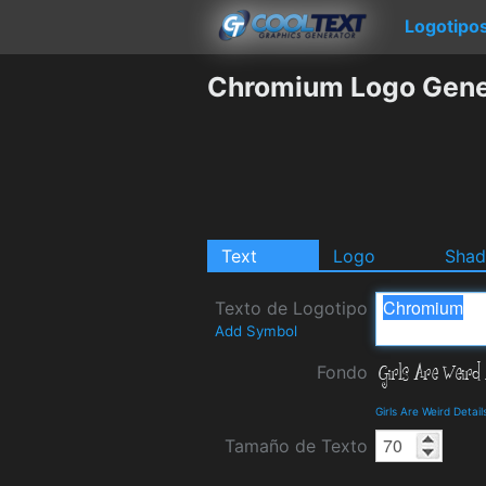
Logotipo
Chromium Logo Gene
Text
Logo
Sha
Texto de Logotipo
Add Symbol
Fondo
Girls Are Weird Deta
Tamaño de Texto