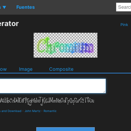
s
Fuentes
▼
rator
Pink
dow
Image
Composite
ils and Download
-
John Martz
-
Romantic