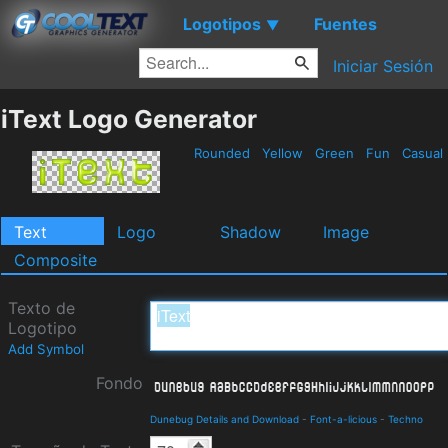
Logotipos
Fuentes
▼
Iniciar Sesión
iText Logo Generator
Rounded
Yellow
Green
Fun
Casual
Text
Logo
Shadow
Image
Composite
Texto de
Logotipo
Add Symbol
Fondo
Dunebug Details and Download
-
Font-a-licious
-
Techno