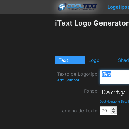
Logotipo
iText Logo Generator
Text
Logo
Sha
Texto de Logotipo
Add Symbol
Fondo
Dactylographe Detai
Tamaño de Texto