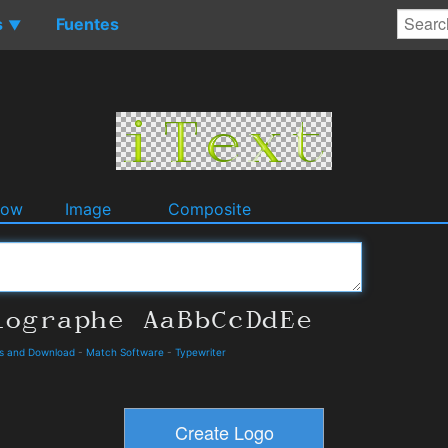
s
Fuentes
▼
dow
Image
Composite
ls and Download
-
Match Software
-
Typewriter