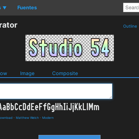
s
Fuentes
▼
rator
Outline
dow
Image
Composite
Download
-
Matthew Welch
-
Modern