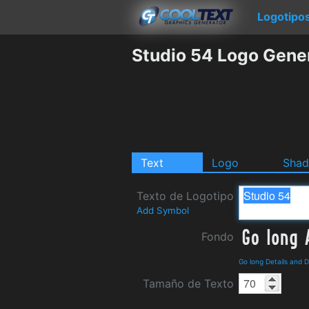
Logotipo
Studio 54 Logo Gene
Text
Logo
Sha
Texto de Logotipo
Add Symbol
Fondo
Go long Details and 
Tamaño de Texto