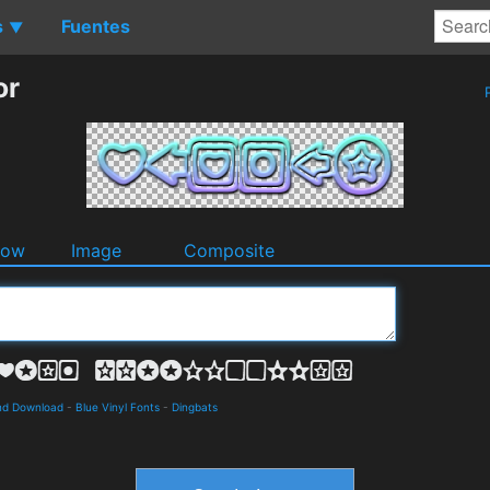
s
Fuentes
▼
or
P
dow
Image
Composite
nd Download
-
Blue Vinyl Fonts
-
Dingbats