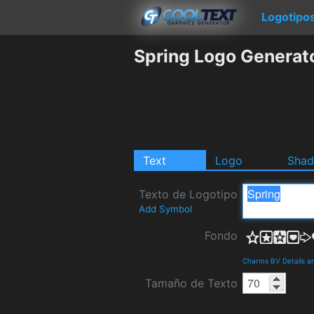
Logotipo
Spring Logo Generat
Text
Logo
Sha
Texto de Logotipo
Add Symbol
Fondo
Charms BV Details a
Tamaño de Texto