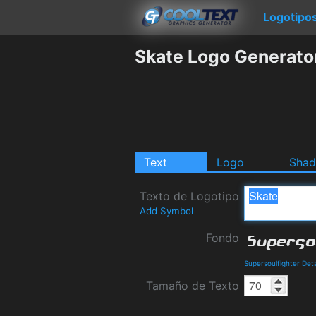
Logotipo
Skate Logo Generato
Text
Logo
Sha
Texto de Logotipo
Add Symbol
Fondo
Supersoulfighter Det
Tamaño de Texto