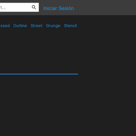
Iniciar Sesión
essed
Outline
Street
Grunge
Stencil