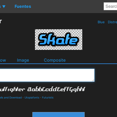
s
Fuentes
▼
r
Blue
Distr
dow
Image
Composite
ails and Download
-
Utopiafonts
-
Futuristic