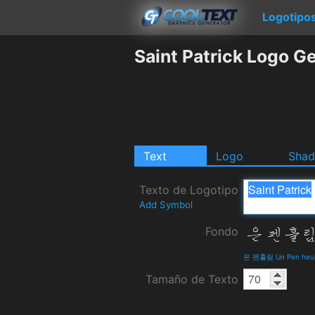
Logotipo
Saint Patrick Logo G
Text
Logo
Sha
Texto de Logotipo
Add Symbol
Fondo
은 펜흘림 Un Pen heuli
Tamaño de Texto