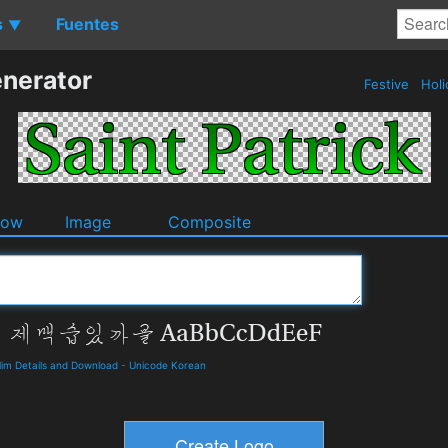
s
Fuentes
▼
enerator
Festive
Holi
dow
Image
Composite
m Details and Download
-
Unicode Korean