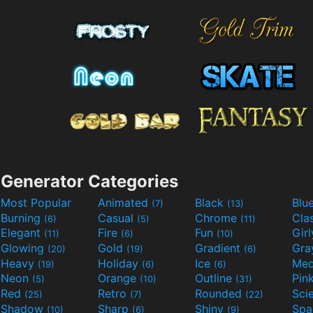
Generator Categories
Most Popular
Animated
Black
Blu
(7)
(13)
Burning
Casual
Chrome
Cla
(6)
(5)
(11)
Elegant
Fire
Fun
Gir
(11)
(6)
(10)
Glowing
Gold
Gradient
Gr
(20)
(19)
(6)
Heavy
Holiday
Ice
Med
(19)
(6)
(6)
Neon
Orange
Outline
Pin
(5)
(10)
(31)
Red
Retro
Rounded
(25)
(7)
(22)
Shadow
Sharp
Shiny
Sp
(10)
(6)
(9)