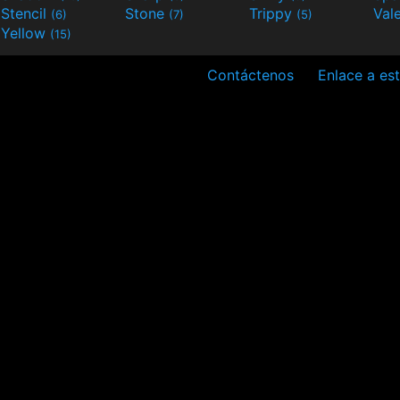
Stencil
Stone
Trippy
Val
(6)
(7)
(5)
Yellow
(15)
Contáctenos
Enlace a est