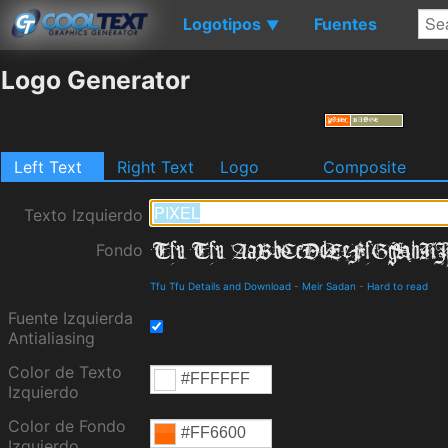
Logotipos
Fuentes
▼
Logo Generator
Left Text
Right Text
Logo
Composite
Texto Izquierdo
Fondo
Tfu Tfu Details and Download
-
Meir Sadan
-
Hard to read
Fuente Izquierda
Antialiasing
Color de Texto
Izquierdo
Color de Fondo
Izquierdo