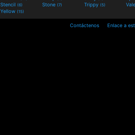
Stencil
Stone
Trippy
Val
(6)
(7)
(5)
Yellow
(15)
Contáctenos
Enlace a est