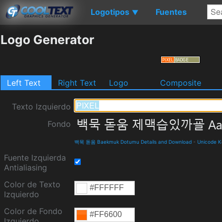
Logotipos
Fuentes
▼
Logo Generator
Left Text
Right Text
Logo
Composite
Texto Izquierdo
Fondo
백묵 돋움 Baekmuk Dotumu Details and Download
-
Unicode K
Fuente Izquierda
Antialiasing
Color de Texto
Izquierdo
Color de Fondo
Izquierdo