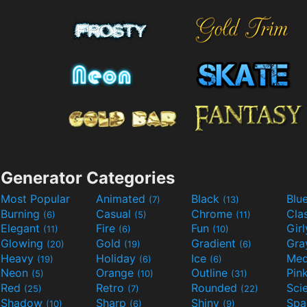
Generator Categories
Most Popular
Animated
Black
Blu
(7)
(13)
Burning
Casual
Chrome
Cla
(6)
(5)
(11)
Elegant
Fire
Fun
Gir
(11)
(6)
(10)
Glowing
Gold
Gradient
Gr
(20)
(19)
(6)
Heavy
Holiday
Ice
Med
(19)
(6)
(6)
Neon
Orange
Outline
Pin
(5)
(10)
(31)
Red
Retro
Rounded
(25)
(7)
(22)
Shadow
Sharp
Shiny
Sp
(10)
(6)
(9)