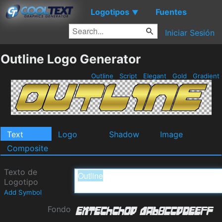
Logotipos
Fuentes
▼
Iniciar Sesión
Outline Logo Generator
Outline
Script
Elegant
Gold
Gradient
Text
Logo
Shadow
Image
Composite
Texto de
Logotipo
Add Symbol
Fondo