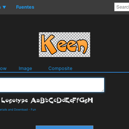
s
Fuentes
▼
dow
Image
Composite
etails and Download
-
Fun