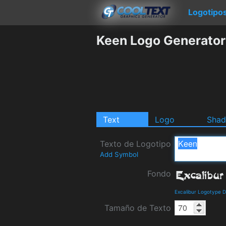
Logotipo
Keen Logo Generator
Text
Logo
Sha
Texto de Logotipo
Add Symbol
Fondo
Excalibur Logotype D
Tamaño de Texto