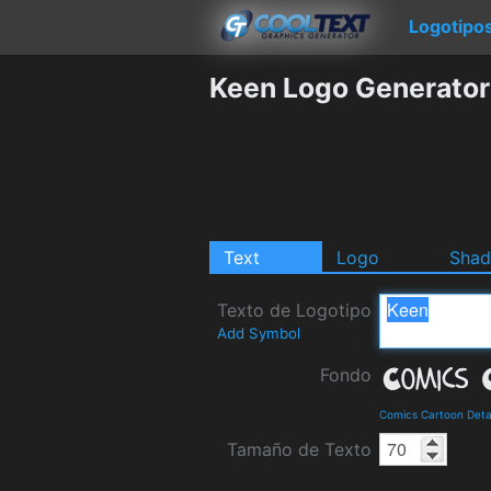
Logotipo
Keen Logo Generator
Text
Logo
Sha
Texto de Logotipo
Add Symbol
Fondo
Comics Cartoon Deta
Tamaño de Texto