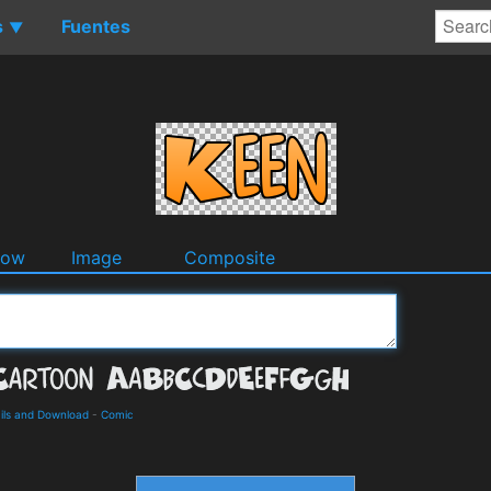
s
Fuentes
▼
dow
Image
Composite
ils and Download
-
Comic