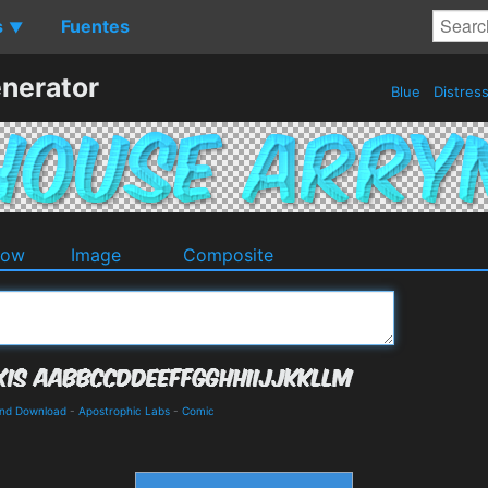
s
Fuentes
▼
nerator
Blue
Distres
dow
Image
Composite
and Download
-
Apostrophic Labs
-
Comic