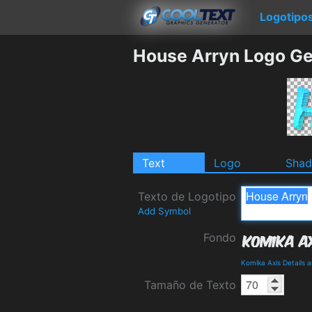
Logotipo
House Arryn Logo Ge
Text
Logo
Sha
Texto de Logotipo
Add Symbol
Fondo
Komika Axis Details 
Tamaño de Texto