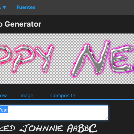
s
Fuentes
▼
o Generator
dow
Image
Composite