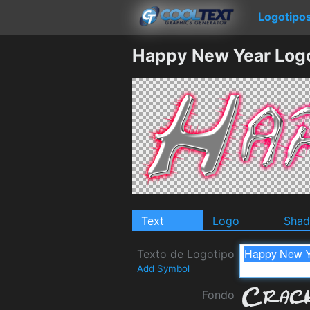
Logotipo
Happy New Year Log
Text
Logo
Sha
Texto de Logotipo
Add Symbol
Fondo