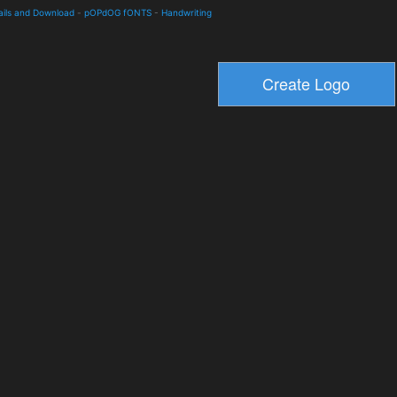
ails and Download
-
pOPdOG fONTS
-
Handwriting