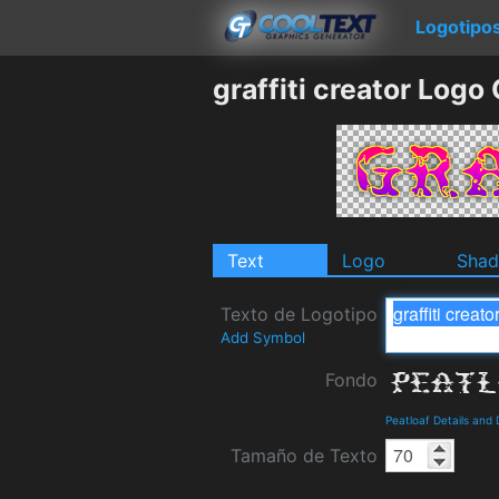
Logotipo
graffiti creator Logo
Text
Logo
Sha
Texto de Logotipo
Add Symbol
Fondo
Peatloaf Details and
Tamaño de Texto