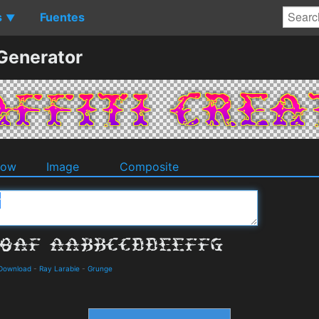
s
Fuentes
▼
 Generator
dow
Image
Composite
 Download
-
Ray Larabie
-
Grunge