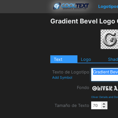
Logotipo
Gradient Bevel Logo
Text
Logo
Sha
Texto de Logotipo
Add Symbol
Fondo
Oliver Details and D
Tamaño de Texto