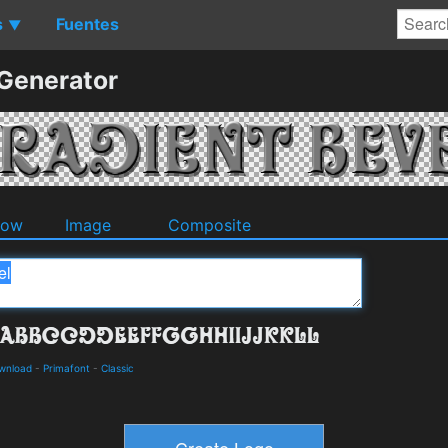
s
Fuentes
▼
 Generator
dow
Image
Composite
ownload
-
Primafont
-
Classic