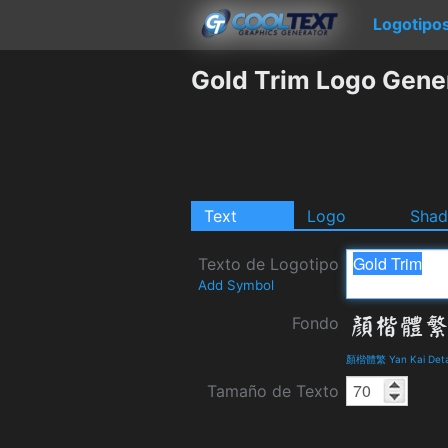
Logotipo
Gold Trim Logo Gene
Text
Logo
Sha
Texto de Logotipo
Add Symbol
Fondo
顏楷體繁 Yan Kai Detai
Tamaño de Texto