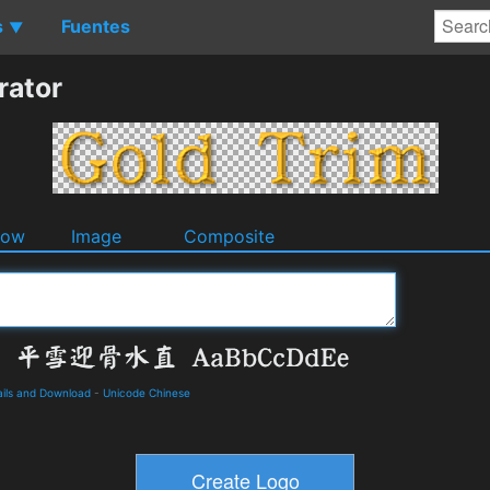
s
Fuentes
▼
rator
dow
Image
Composite
ls and Download
-
Unicode Chinese