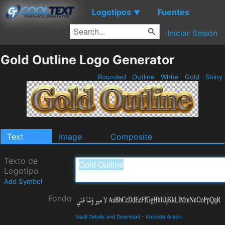
Logotipos
Fuentes
▼
Iniciar Sesión
Gold Outline Logo Generator
Rounded
Outline
White
Gold
Shiny
Text
Image
Composite
Texto de
Logotipo
Add Symbol
Fondo
Nazli Details and Download
-
Unicode Arabic