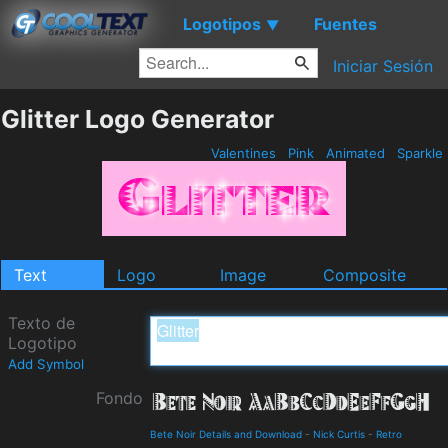
Logotipos
Fuentes
▼
Iniciar Sesión
Glitter Logo Generator
Valentines
Pink
Animated
Sparkle
Text
Logo
Image
Composite
Texto de
Logotipo
Add Symbol
Fondo
Bete Noir Details and Download
-
Nick Curtis
-
Retro