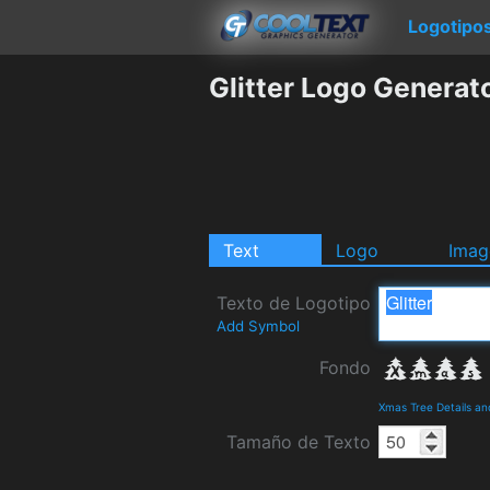
Logotipo
Glitter Logo Generat
Text
Logo
Imag
Texto de Logotipo
Add Symbol
Fondo
Xmas Tree Details a
Tamaño de Texto