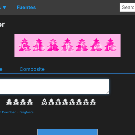
s
Fuentes
▼
or
e
Composite
nd Download
-
Dingfonts