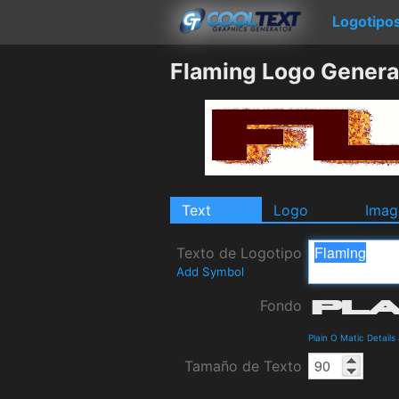
Logotipo
Flaming Logo Genera
Text
Logo
Imag
Texto de Logotipo
Add Symbol
Fondo
Plain O Matic Detail
Tamaño de Texto