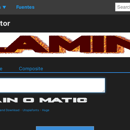
s
Fuentes
▼
tor
e
Composite
s and Download
-
Utopiafonts
-
Huge