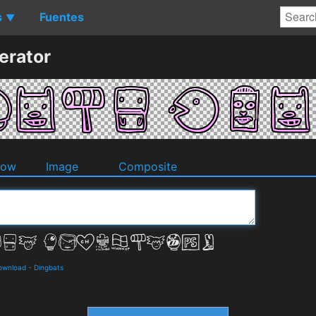
s
Fuentes
▼
erator
dow
Image
Composite
Download
-
Dingbats