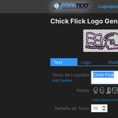
Logotipo
Chick Flick Logo Gen
Text
Logo
Sha
Texto de Logotipo
Add Symbol
Fondo
Freaky Details and 
Tamaño de Texto