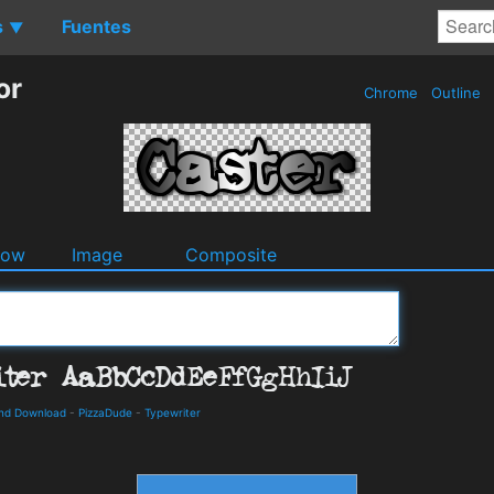
s
Fuentes
▼
or
Chrome
Outline
dow
Image
Composite
and Download
-
PizzaDude
-
Typewriter