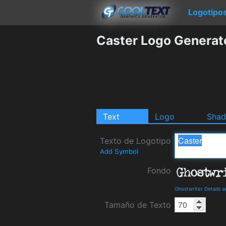
Logotipo
Caster Logo Generat
Text
Logo
Sha
Texto de Logotipo
Add Symbol
Fondo
Ghostwriter Details 
Tamaño de Texto