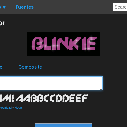
s
Fuentes
▼
or
e
Composite
 Download
-
Huge