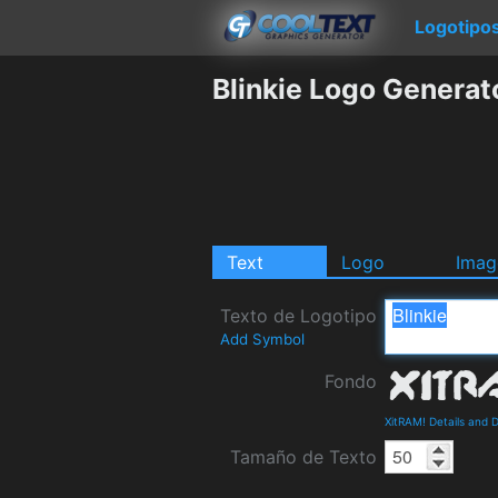
Logotipo
Blinkie Logo Generat
Text
Logo
Imag
Texto de Logotipo
Add Symbol
Fondo
XitRAM! Details and
Tamaño de Texto